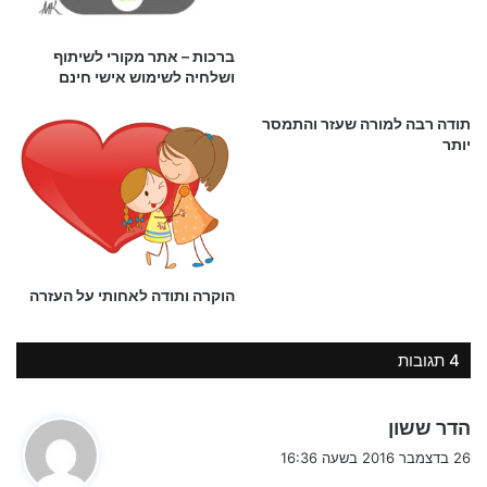
שלך באור גדול ובידידות אמיצה —
חברה שלא מפסיקה להודות כל חנוכה – חגיגה.
ברכות – אתר מקורי לשיתוף
ושלחיה לשימוש אישי חינם
עם זמן לתפילה על העתיד ועל העבר רק לומר לה’ תודה והודיה !
תודה רבה למורה שעזר והתמסר
יותר
3 – ברכות לחנוכה :
חנוכה הגיע, הנרות דולקים,
הסופגניות חמות ומתוקות – והקלוריות מעופפות לגבהים.
החג של ניסים, של שמחה ואור,
הוקרה ותודה לאחותי על העזרה
רגע לעצור, להודות ולשזור.
4 תגובות
לכל אחת שמביאה חיוך וחיבוק,
שמוסיפה לסביבה טעם מתוק,
ה
הדר ששון
על כל מחשבה טובה ומילה מנחמת,
ג
26 בדצמבר 2016 בשעה 16:36
ועל היכולת להדליק פה תמיד נחמדת.
י