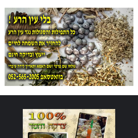
את החג יותר
כבר נתתם דמי חנוכה
שמח
דמי חנוכה &#8211; למה ולמי נותנים
?