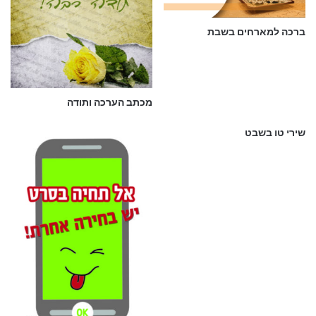
ברכה למארחים בשבת
מכתב הערכה ותודה
תודה על חברות אמיצה ויקרה,
שירי טו בשבט
על חיוך, על אוזן קשבת, על מילה מחבקת ונעימה.
על עזרה בלי סוף, על חיבוק ברגעים קשים,
ועל זה שאת תמיד שם – גם כשקצת מאוחר וכולם כבר ישנים.
בחנוכה חג הניסים והפלאים,
שיהיו לך רק ימים מוארים וטובים,
בריאות, שמחה והמון אהבה,
ושכל משאלה תתגשם – ממש כמו אגדה!