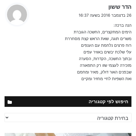
ה
הדר ששון
ג
26 בדצמבר 2016 בשעה 16:37
י
הנה ברכה:
ב
הימים המתקצרים, החשכה הגוברת
:
משרים תוגה, שאת הראש קצת מסחררת
רוח פרצים נלחמת עם הענפים
עלי שלכת יבשים באוויר עפים
ובתוך החשכה, הקדרות, הסערה
מזכירה לעצמי שזו רק התפאורה
שבפנים האור דולק, מאיר ומחמם
ואת השפיות לחיי מחזיר ומקיים
כרטיסי ברכות לחנוכה תמונות :
חיפוש לפי קטגוריה
חיפוש
לפי
קטגוריה