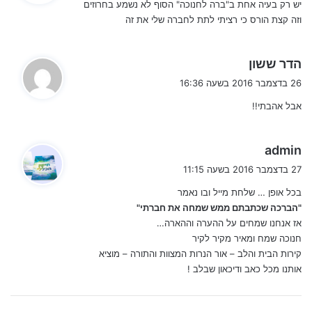
יש רק בעיה אחת ב"ברה לחנוכה" הסוף לא נשמע בחרוזים
ב
וזה קצת הורס כי רציתי לתת לחברה שלי את זה
:
אז בחנוכה הזה, בין סביבון לסופגניה,
נאחל לך שמחה בלי הפסקה של נתינה,
ה
הדר ששון
ג
אור גדול שיבוא אל הבית והלב,
26 בדצמבר 2016 בשעה 16:36
י
ושכל חלום – עוד השנה יתקרב!
אבל אהבתי!!
ב
:
שלך – חברה שתמיד נדלקת עלייך (בקטע טוב).
עוד ברכות לחנוכה בקישורים הבאים:
ה
admin
ג
27 בדצמבר 2016 בשעה 11:15
י
סדר הדלקת נר חנוכה
בכל אופן … שלחת מייל ובו נאמר
ב
"הברכה שכתבתם ממש שמחה את חברתי"
:
ברכה לחנוכה
אז אנחנו שמחים על ההערה וההארה…
יום הולדת בחנוכה
חנוכה שמח ומאיר מקיר לקיר
תפילה לחנוכה
קירות הבית והלב – אור הנרות המצוות והתורה – מוציא
אותנו מכל כאב ודיכאון שבלב !
כנסו למאגר מעל 50+
ברכות לחנוכה